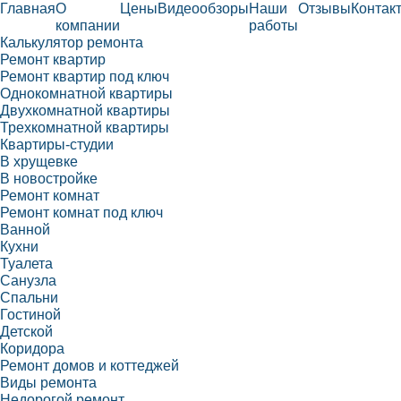
Главная
О
Цены
Видеообзоры
Наши
Отзывы
Контак
компании
работы
Калькулятор ремонта
Ремонт квартир
Ремонт квартир под ключ
Однокомнатной квартиры
Двухкомнатной квартиры
Трехкомнатной квартиры
Квартиры-студии
В хрущевке
В новостройке
Ремонт комнат
Ремонт комнат под ключ
Ванной
Кухни
Туалета
Санузла
Спальни
Гостиной
Детской
Коридора
Ремонт домов и коттеджей
Виды ремонта
Недорогой ремонт