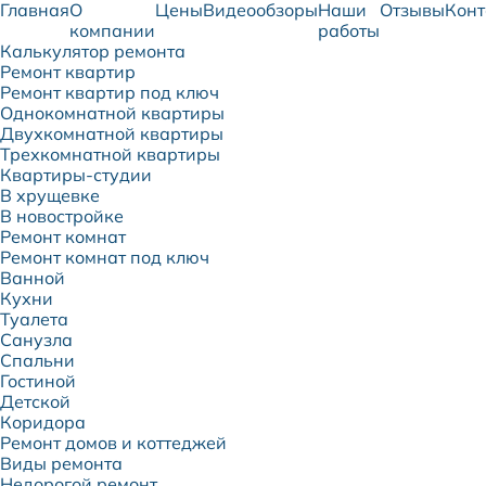
Главная
О
Цены
Видеообзоры
Наши
Отзывы
Конт
компании
работы
Калькулятор ремонта
Ремонт квартир
Ремонт квартир под ключ
Однокомнатной квартиры
Двухкомнатной квартиры
Трехкомнатной квартиры
Квартиры-студии
В хрущевке
В новостройке
Ремонт комнат
Ремонт комнат под ключ
Ванной
Кухни
Туалета
Санузла
Спальни
Гостиной
Детской
Коридора
Ремонт домов и коттеджей
Виды ремонта
Недорогой ремонт