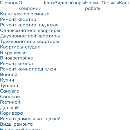
Главная
О
Цены
Видеообзоры
Наши
Отзывы
Конт
компании
работы
Калькулятор ремонта
Ремонт квартир
Ремонт квартир под ключ
Однокомнатной квартиры
Двухкомнатной квартиры
Трехкомнатной квартиры
Квартиры-студии
В хрущевке
В новостройке
Ремонт комнат
Ремонт комнат под ключ
Ванной
Кухни
Туалета
Санузла
Спальни
Гостиной
Детской
Коридора
Ремонт домов и коттеджей
Виды ремонта
Недорогой ремонт