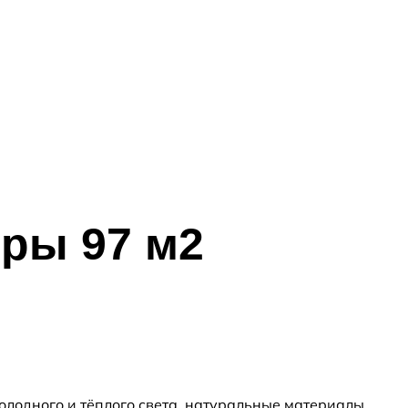
иры 97 м2
олодного и тёплого света, натуральные материалы.