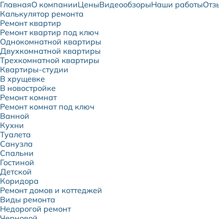
Главная
О компании
Цены
Видеообзоры
Наши работы
Отз
Калькулятор ремонта
Ремонт квартир
Ремонт квартир под ключ
Однокомнатной квартиры
Двухкомнатной квартиры
Трехкомнатной квартиры
Квартиры-студии
В хрущевке
В новостройке
Ремонт комнат
Ремонт комнат под ключ
Ванной
Кухни
Туалета
Санузла
Спальни
Гостиной
Детской
Коридора
Ремонт домов и коттеджей
Виды ремонта
Недорогой ремонт
Черновой