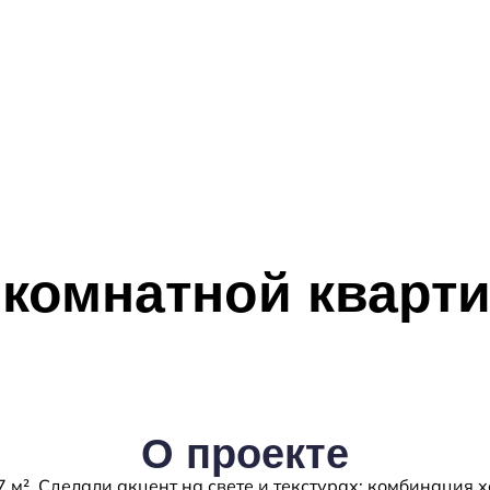
 комнатной кварт
О проекте
м². Сделали акцент на свете и текстурах: комбинация х